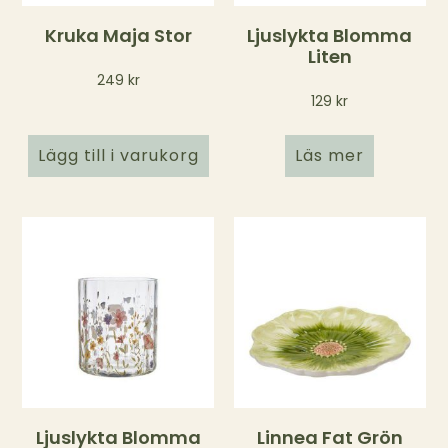
Kruka Maja Stor
Ljuslykta Blomma
Liten
249
kr
129
kr
Lägg till i varukorg
Läs mer
Ljuslykta Blomma
Linnea Fat Grön