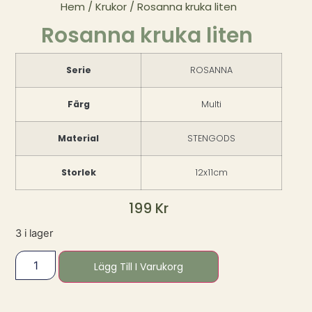
Hem
/
Krukor
/ Rosanna kruka liten
Rosanna kruka liten
Serie
ROSANNA
Färg
Multi
Material
STENGODS
Storlek
12x11cm
199
Kr
3 i lager
Lägg Till I Varukorg