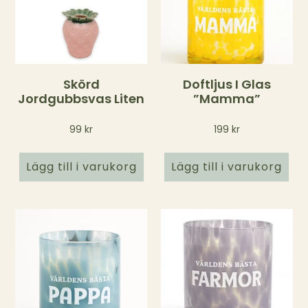
Skörd
Doftljus I Glas
Jordgubbsvas Liten
”Mamma”
99
kr
199
kr
Lägg till i varukorg
Lägg till i varukorg