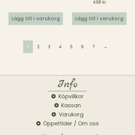
498
kr
Lägg till i varukorg
Lägg till i varukorg
1
2
3
4
5
6
7
→
Info
Köpvillkor
Kassan
Varukorg
Öppettider / Om oss