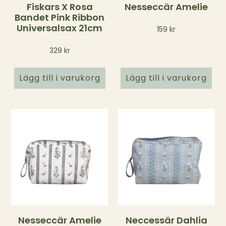
Fiskars X Rosa
Nesseccär Amelie
Bandet Pink Ribbon
Universalsax 21cm
159
kr
329
kr
Lägg till i varukorg
Lägg till i varukorg
Nesseccär Amelie
Neccessär Dahlia