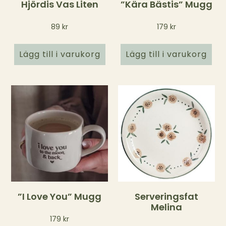
Hjördis Vas Liten
”Kära Bästis” Mugg
89
kr
179
kr
Lägg till i varukorg
Lägg till i varukorg
”I Love You” Mugg
Serveringsfat
Melina
179
kr