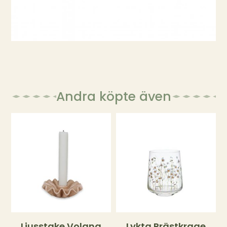
Andra köpte även
Ljusstake Volang
Lykta Prästkrage