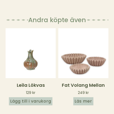
Andra köpte även
Leila Lökvas
Fat Volang Mellan
129
kr
249
kr
Lägg till i varukorg
Läs mer