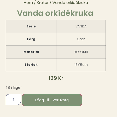
Hem
/
Krukor
/ Vanda orkidékruka
Vanda orkidékruka
Serie
VANDA
Färg
Grön
Material
DOLOMIT
Storlek
16x15cm
129
Kr
18 i lager
Lägg Till I Varukorg