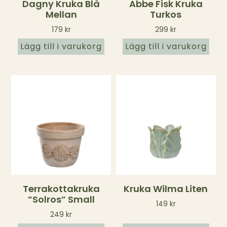
Dagny Kruka Blå
Abbe Fisk Kruka
Mellan
Turkos
179
kr
299
kr
Lägg till i varukorg
Lägg till i varukorg
Terrakottakruka
Kruka Wilma Liten
”Solros” Small
149
kr
249
kr