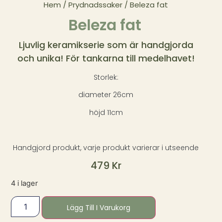
Hem
/
Prydnadssaker
/ Beleza fat
Beleza fat
Ljuvlig keramikserie som är handgjorda
och unika! För tankarna till medelhavet!
Storlek:
diameter 26cm
höjd 11cm
Handgjord produkt, varje produkt varierar i utseende
479
Kr
4 i lager
Lägg Till I Varukorg