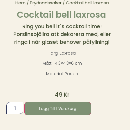
Hem
/
Prydnadssaker
/ Cocktail bell laxrosa
Cocktail bell laxrosa
Ring you bell it´s cocktail time!
Porslinsbjällra att dekorera med, eller
ringa i när glaset behöver påfyllning!
Färg: Laxrosa
Mått: 4.3×4.3×6 cm
Material: Porslin
49
Kr
Lägg Till I Varukorg