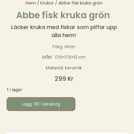
Hem
/
Krukor
/ Abbe fisk kruka grön
Abbe fisk kruka grön
Läcker kruka med fiskar som piffar upp
alla hem!
Färg: Grön
Mått: 17.5×17.5×13 cm
Material: Keramik
299
Kr
1 i lager
Lägg Till I Varukorg