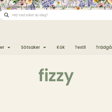
✓ SNABBA LEVERANSER ✓ FRI FRAKT ÖVER 499KR ✓ PERSONLIG SERVICE 
er
Sötsaker
Kök
Textil
Trädgå
fizzy