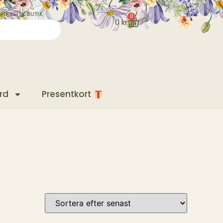
✓ FYSISK BUTIK
0
0
kr
rd
Presentkort