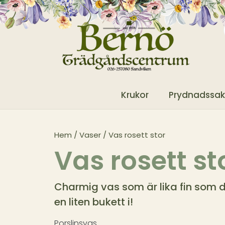
Krukor
Prydnadssak
Hem
/
Vaser
/ Vas rosett stor
Vas rosett st
Charmig vas som är lika fin som d
en liten bukett i!
Porslinsvas