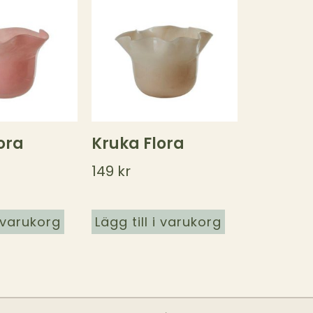
ora
Kruka Flora
149
kr
i varukorg
Lägg till i varukorg