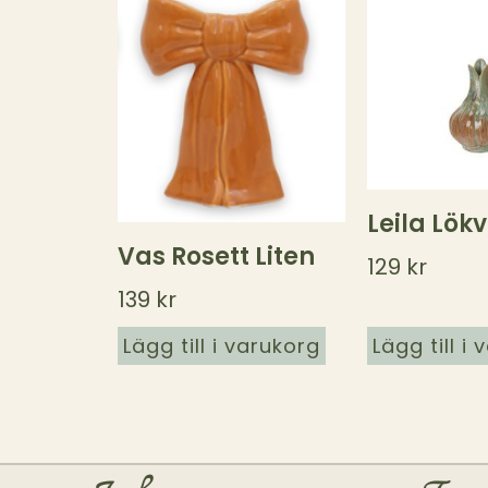
Leila Lök
Vas Rosett Liten
129
kr
139
kr
Lägg till i varukorg
Lägg till i