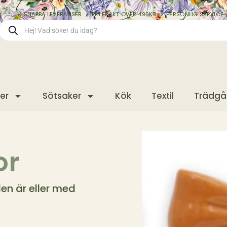
✓ SNABBA LEVERANSER ✓ FRI FRAKT ÖVER 499KR ✓ PERSONLIG SERVICE 
er
Sötsaker
Kök
Textil
Trädgå
or
en är eller med