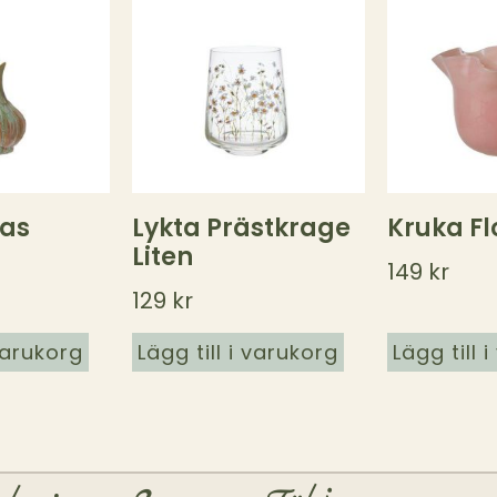
vas
Lykta Prästkrage
Kruka Fl
Liten
149
kr
129
kr
 varukorg
Lägg till i varukorg
Lägg till 