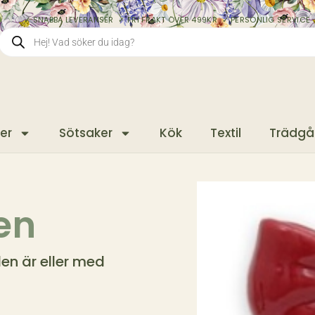
✓ SNABBA LEVERANSER ✓ FRI FRAKT ÖVER 499KR ✓ PERSONLIG SERVICE 
er
Sötsaker
Kök
Textil
Trädgå
ten
en är eller med