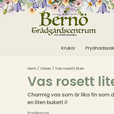
Krukor
Prydnadssak
Hem
/
Vaser
/ Vas rosett liten
Vas rosett li
Charmig vas som är lika fin som d
en liten bukett i!
Porslinsvas