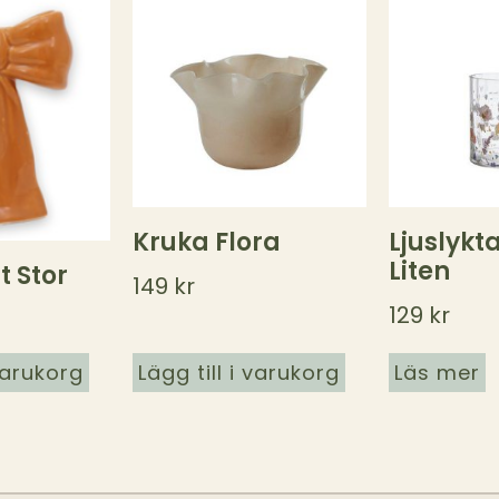
Kruka Flora
Ljuslyk
Liten
t Stor
149
kr
129
kr
 varukorg
Lägg till i varukorg
Läs mer