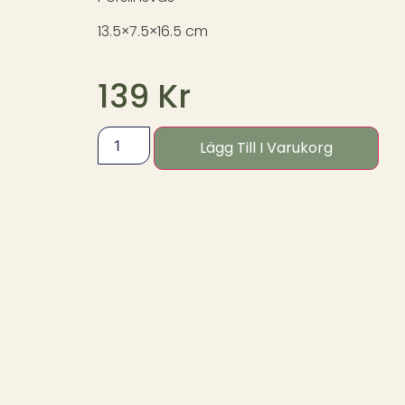
13.5×7.5×16.5 cm
139
Kr
Lägg Till I Varukorg