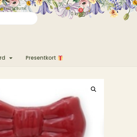
✓ FYSISK BUTIK
0
0
kr
rd
Presentkort