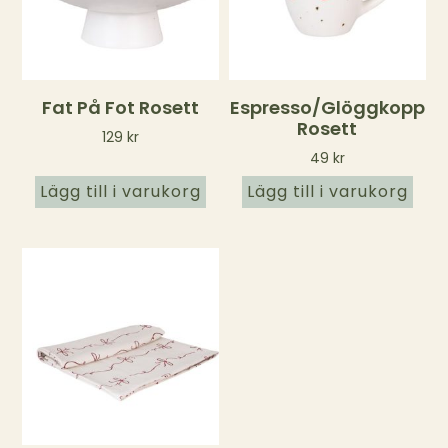
Fat På Fot Rosett
Espresso/glöggkopp
Rosett
129
kr
49
kr
Lägg till i varukorg
Lägg till i varukorg