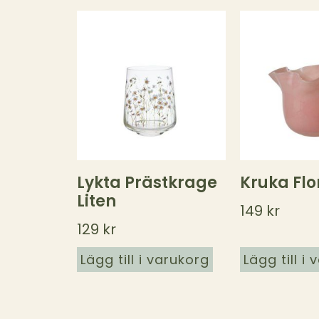
Lykta Prästkrage
Kruka Flo
Liten
149
kr
129
kr
Lägg till i varukorg
Lägg till i