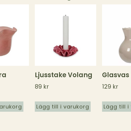
ra
Ljusstake Volang
Glasvas
89
kr
129
kr
 varukorg
Lägg till i varukorg
Lägg till 