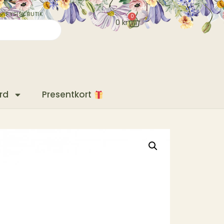
✓ FYSISK BUTIK
0
0
kr
rd
Presentkort