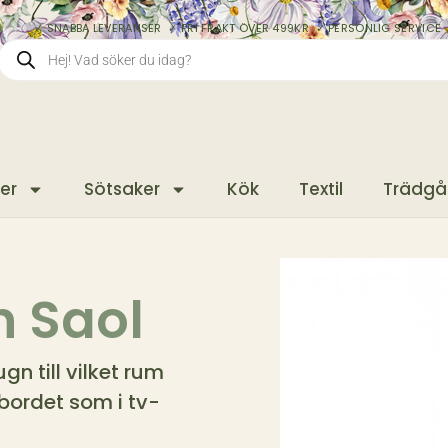
✓ SNABBA LEVERANSER ✓ FRI FRAKT ÖVER 499KR ✓ PERSONLIG SERVICE 
er
Sötsaker
Kök
Textil
Trädgå
 Saol
n till vilket rum
vbordet som i tv-