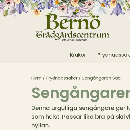
Krukor
Prydnadssak
Hem
/
Prydnadssaker
/ Sengångaren Saol
Sengångaren
Denna urgulliga sengångare ger lug
som helst. Passar lika bra på skri
hyllan.