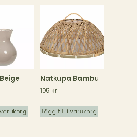
 Beige
Nätkupa Bambu
199
kr
i varukorg
Lägg till i varukorg