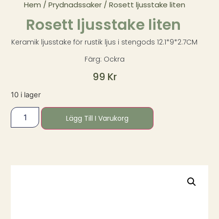
Hem
/
Prydnadssaker
/ Rosett ljusstake liten
Rosett ljusstake liten
Keramik ljusstake för rustik ljus i stengods 12.1*9*2.7CM
Färg: Ockra
99
Kr
10 i lager
Lägg Till I Varukorg