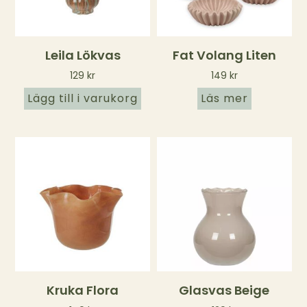
Leila Lökvas
Fat Volang Liten
129
kr
149
kr
Lägg till i varukorg
Läs mer
Kruka Flora
Glasvas Beige