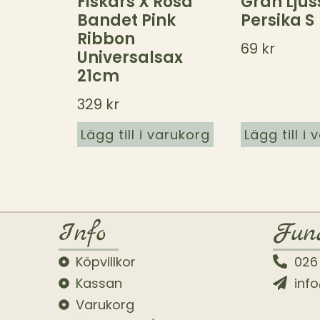
Fiskars X Rosa
Gran Ljus
Bandet Pink
Persika S
Ribbon
69
kr
Universalsax
21cm
329
kr
Lägg till i varukorg
Lägg till i
Info
Fun
Köpvillkor
026
Kassan
inf
Varukorg