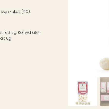
 riven kokos (5%),
t fett 7g. Kolhydrater
Salt 0g