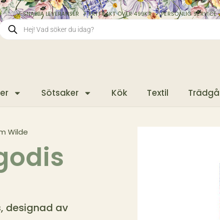
✓ SNABBA LEVERANSER ✓ FRI FRAKT ÖVER 499KR ✓ PERSONLIG SERVICE 
er
Sötsaker
Kök
Textil
Trädgå
am Wilde
godis
, designad av