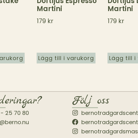
stake
Doftljus Espresso
Doftljus 
Martini
Martini
179
kr
179
kr
 varukorg
Lägg till i varukorg
Lägg till 
deringar?
Följ oss
 - 25 70 80
bernotradgardscen
o@berno.nu
bernotradgardscen
bernotradgardsmas