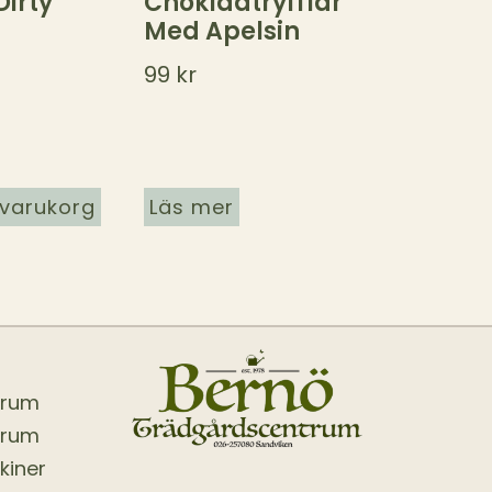
Dirty
Chokladtryfflar
Med Apelsin
99
kr
i varukorg
Läs mer
trum
trum
kiner