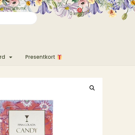
✓ FYSISK BUTIK
0
0
kr
rd
Presentkort