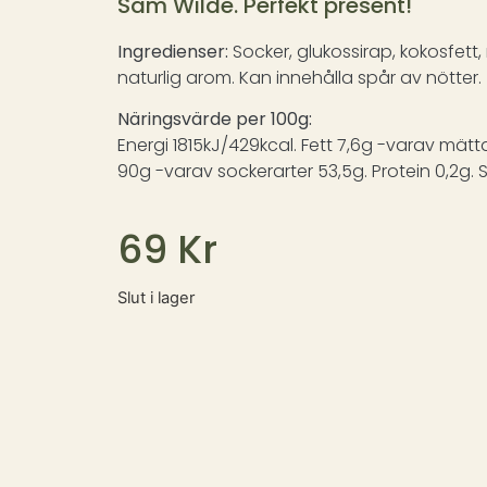
Sam Wilde. Perfekt present!
Ingredienser:
Socker, glukossirap, kokosfett,
naturlig arom. Kan innehålla spår av nötter.
Näringsvärde per 100g:
Energi 1815kJ/429kcal. Fett 7,6g -varav mätta
90g -varav sockerarter 53,5g. Protein 0,2g. 
69
Kr
Slut i lager