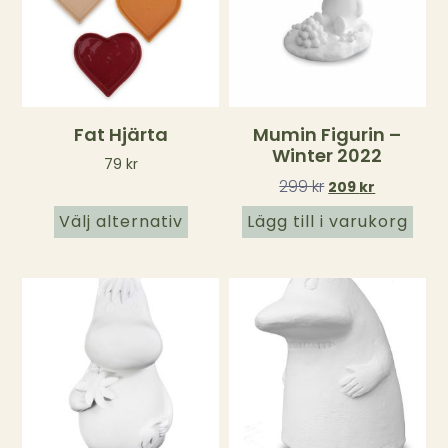
Fat Hjärta
Mumin Figurin –
Winter 2022
79
kr
299
kr
209
kr
Välj alternativ
Lägg till i varukorg