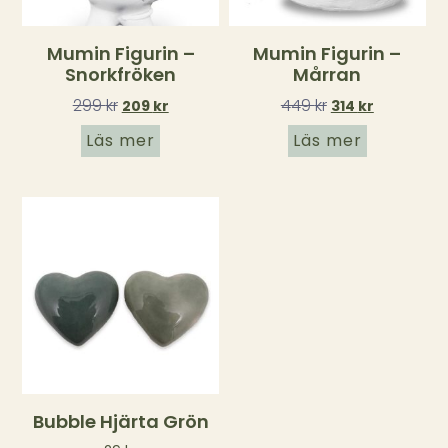
Mumin Figurin –
Mumin Figurin –
Snorkfröken
Mårran
299
kr
449
kr
209
kr
314
kr
Läs mer
Läs mer
Bubble Hjärta Grön