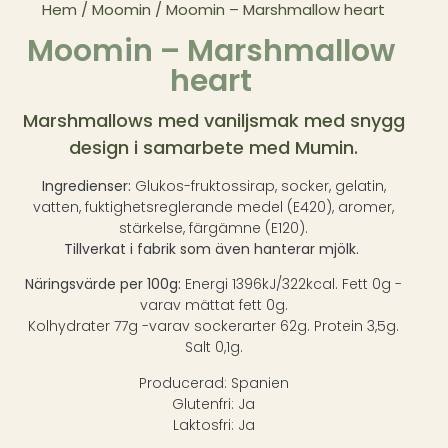
Hem
/
Moomin
/ Moomin – Marshmallow heart
Moomin – Marshmallow
heart
Marshmallows med vaniljsmak med snygg
design i samarbete med Mumin.
Ingredienser:
Glukos-fruktossirap, socker, gelatin,
vatten, fuktighetsreglerande medel (E420), aromer,
stärkelse, färgämne (E120).
Tillverkat i fabrik som även hanterar mjölk.
Näringsvärde per 100g:
Energi 1396kJ/322kcal. Fett 0g -
varav mättat fett 0g.
Kolhydrater 77g -varav sockerarter 62g. Protein 3,5g.
Salt 0,1g.
Producerad: Spanien
Glutenfri: Ja
Laktosfri: Ja