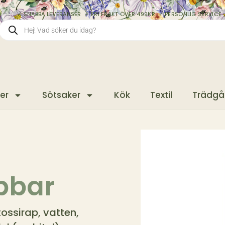
✓ SNABBA LEVERANSER ✓ FRI FRAKT ÖVER 499KR ✓ PERSONLIG SERVICE 
er
Sötsaker
Kök
Textil
Trädgå
bbar
ossirap, vatten,