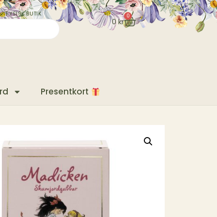
✓ FYSISK BUTIK
0
0
kr
rd
Presentkort