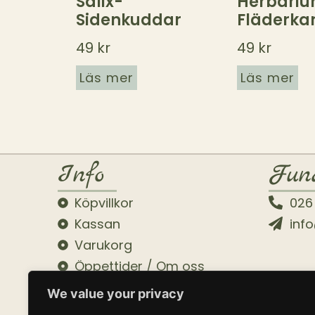
Salix-
Herbari
Sidenkuddar
Fläderka
49
kr
49
kr
Läs mer
Läs mer
Info
Fun
Köpvillkor
026
Kassan
inf
Varukorg
Öppettider / Om oss
We value your privacy