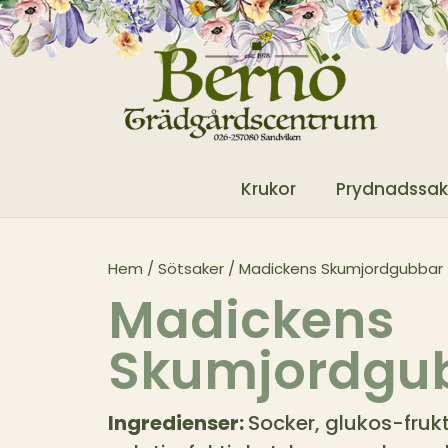
Krukor
Prydnadssak
Hem
/
Sötsaker
/ Madickens Skumjordgubbar
Madickens
Skumjordgu
Ingredienser:
Socker, glukos-frukt