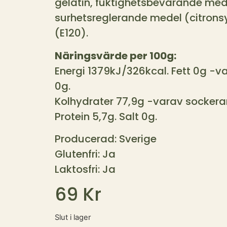
gelatin, fuktighetsbevarande mede
surhetsreglerande medel (citron
(E120).
Näringsvärde per 100g:
Energi 1379kJ/326kcal. Fett 0g -v
0g.
Kolhydrater 77,9g -varav sockerar
Protein 5,7g. Salt 0g.
Producerad: Sverige
Glutenfri: Ja
Laktosfri: Ja
69
Kr
Slut i lager