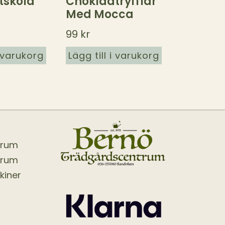
itskola
Chokladtryfflar
Med Mocca
99
kr
i varukorg
Lägg till i varukorg
trum
trum
kiner