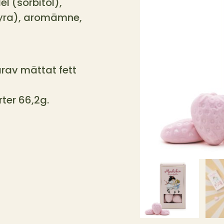
l (sorbitol),
syra), aromämne,
arav mättat fett
ter 66,2g.