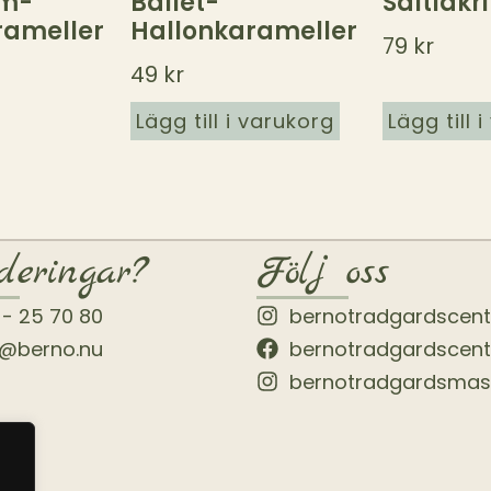
um-
Ballet-
Saltlakr
rameller
Hallonkarameller
79
kr
49
kr
Lägg till i varukorg
Lägg till 
deringar?
Följ oss
 - 25 70 80
bernotradgardscen
o@berno.nu
bernotradgardscen
bernotradgardsmas