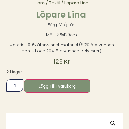
Hem
/
Textil
/ Löpare Lina
Löpare Lina
Färg: Vit/grön
Mått: 35x120cm
Material: 99% återvunnet material (80% återvunnen
bomull och 20% återvunnen polyester)
129
Kr
2 i lager
Lägg Till I Varukorg