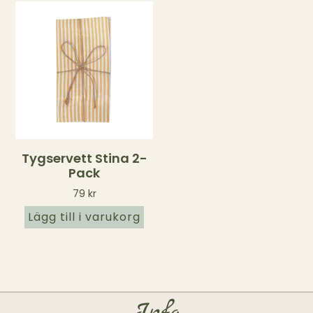
Tygservett Stina 2-
Pack
79
kr
Lägg till i varukorg
Info