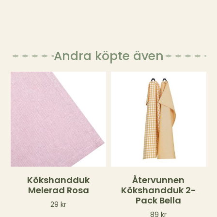
Andra köpte även
Kökshandduk
Återvunnen
Melerad Rosa
Kökshandduk 2-
Pack Bella
29
kr
89
kr