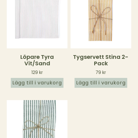
Löpare Tyra
Tygservett Stina 2-
Vit/sand
Pack
129
kr
79
kr
Lägg till i varukorg
Lägg till i varukorg