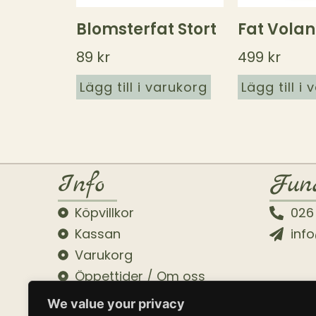
Blomsterfat Stort
Fat Volan
89
kr
499
kr
Lägg till i varukorg
Lägg till i
Info
Fun
Köpvillkor
026
Kassan
inf
Varukorg
Öppettider / Om oss
We value your privacy