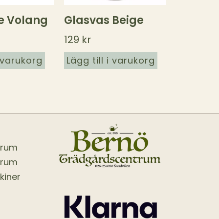
e Volang
Glasvas Beige
129
kr
i varukorg
Lägg till i varukorg
trum
trum
kiner