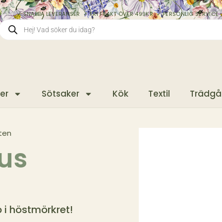
✓ SNABBA LEVERANSER ✓ FRI FRAKT ÖVER 499KR ✓ PERSONLIG SERVICE 
er
Sötsaker
Kök
Textil
Trädgå
iten
hus
 i höstmörkret!