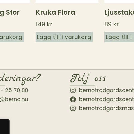
g Stor
Kruka Flora
Ljusstak
149
kr
89
kr
 varukorg
Lägg till i varukorg
Lägg till 
deringar?
Följ oss
 - 25 70 80
bernotradgardscen
o@berno.nu
bernotradgardscen
bernotradgardsmas