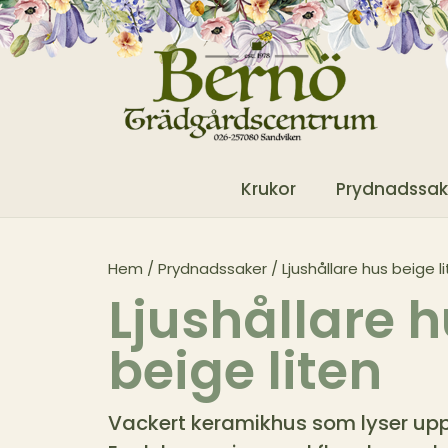
Krukor
Prydnadssak
Hem
/
Prydnadssaker
/ Ljushållare hus beige l
Ljushållare 
beige liten
Vackert keramikhus som lyser upp