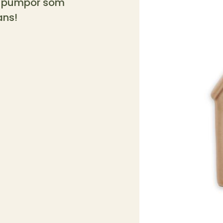
ch pumpor som
ans!