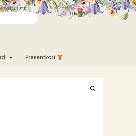
✓ FYSISK BUTIK
0
0
kr
rd
Presentkort