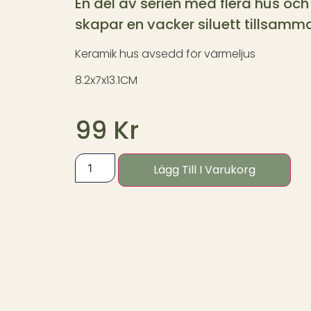
En del av serien med flera hus o
skapar en vacker siluett tillsamm
Keramik hus avsedd för värmeljus
8.2x7x13.1CM
99
Kr
Lägg Till I Varukorg