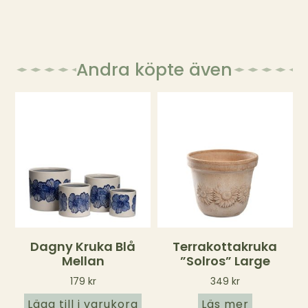
Andra köpte även
Dagny Kruka Blå
Terrakottakruka
Mellan
”Solros” Large
179
kr
349
kr
Lägg till i varukorg
Läs mer