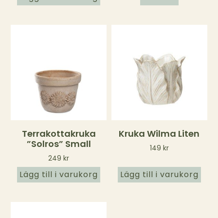
Terrakottakruka
Kruka Wilma Liten
”Solros” Small
149
kr
249
kr
Lägg till i varukorg
Lägg till i varukorg