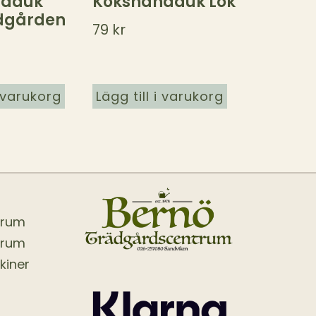
ndduk
Kökshandduk Lök
dgården
79
kr
i varukorg
Lägg till i varukorg
trum
trum
kiner