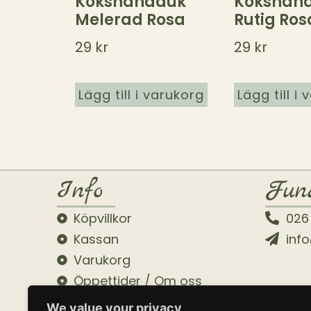
Kökshandduk
Kökshan
Melerad Rosa
Rutig Ros
29
kr
29
kr
Lägg till i varukorg
Lägg till i
Info
Fun
Köpvillkor
026
Kassan
inf
Varukorg
Öppettider / Om oss
We value your privacy