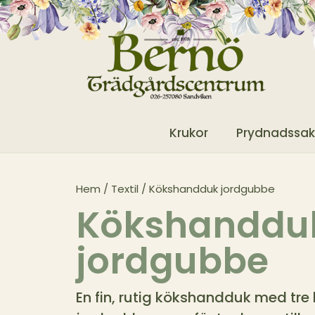
Krukor
Prydnadssak
Hem
/
Textil
/ Kökshandduk jordgubbe
Kökshanddu
jordgubbe
En fin, rutig kökshandduk med tre