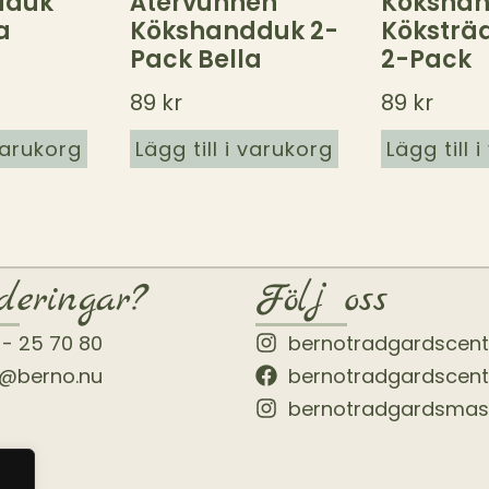
dduk
Återvunnen
Köksha
a
Kökshandduk 2-
Köksträ
Pack Bella
2-Pack
89
kr
89
kr
 varukorg
Lägg till i varukorg
Lägg till 
deringar?
Följ oss
 - 25 70 80
bernotradgardscen
o@berno.nu
bernotradgardscen
bernotradgardsmas