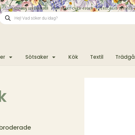
✓ SNABBA LEVERANSER ✓ FRI FRAKT ÖVER 499KR ✓ PERSONLIG SERVICE 
er
Sötsaker
Kök
Textil
Trädgå
k
 broderade