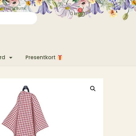
✓ FYSISK BUTIK
0
0
kr
rd
Presentkort