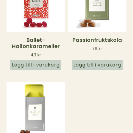
Ballet-
Passionfruktskola
Hallonkarameller
79
kr
49
kr
Lägg till i varukorg
Lägg till i varukorg