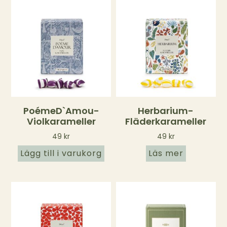
PoémeD`amou-
Herbarium-
Violkarameller
Fläderkarameller
49
kr
49
kr
Lägg till i varukorg
Läs mer