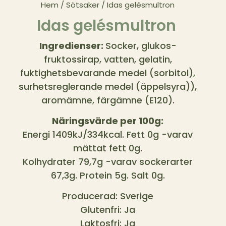
Hem
/
Sötsaker
/ Idas gelésmultron
Idas gelésmultron
Ingredienser:
Socker, glukos-
fruktossirap, vatten, gelatin,
fuktighetsbevarande medel (sorbitol),
surhetsreglerande medel (äppelsyra)),
aromämne, färgämne (E120).
Näringsvärde per 100g:
Energi 1409kJ/334kcal. Fett 0g -varav
mättat fett 0g.
Kolhydrater 79,7g -varav sockerarter
67,3g. Protein 5g. Salt 0g.
Producerad: Sverige
Glutenfri: Ja
Laktosfri: Ja