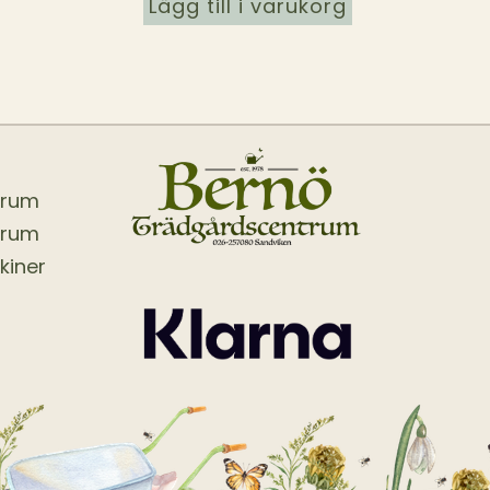
Lägg till i varukorg
trum
trum
kiner