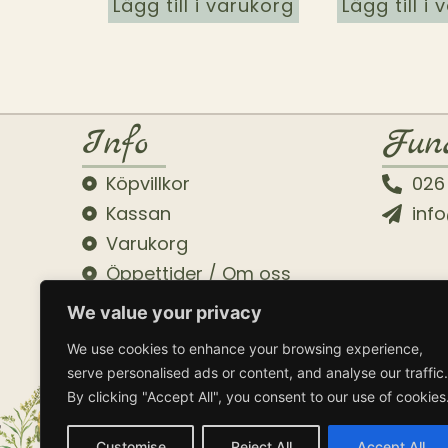
Lägg till i varukorg
Lägg till i
Info
Fun
Köpvillkor
026
Kassan
inf
Varukorg
Öppettider / Om oss
We value your privacy
We use cookies to enhance your browsing experience,
serve personalised ads or content, and analyse our traffic.
By clicking "Accept All", you consent to our use of cookies
Customise
Reject All
Accept All