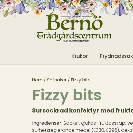
Krukor
Prydnadssak
Hem
/
Sötsaker
/ Fizzy bits
Fizzy bits
Sursockrad konfektyr med fruk
Ingredienser:
Socker, glukos-fruktossirap,
ve
surhetsreglerande medel (E330, E296), dextro