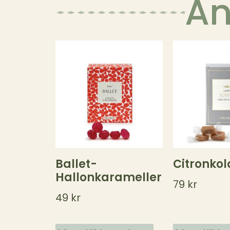
An
Ballet-
Citronkol
Hallonkarameller
79
kr
49
kr