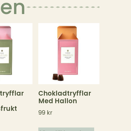
ven
ryfflar
Chokladtryfflar
Med Hallon
frukt
99
kr