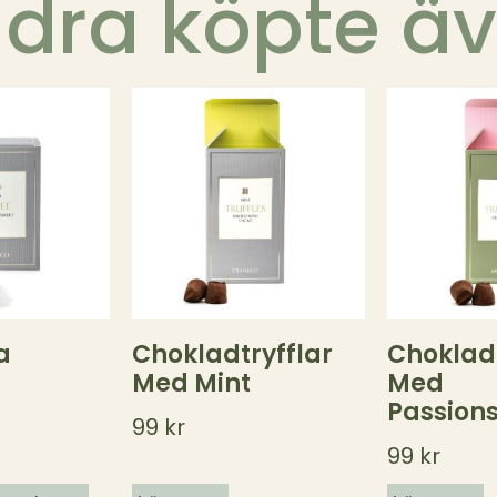
dra köpte ä
a
Chokladtryfflar
Chokladt
Med Mint
Med
Passions
99
kr
99
kr