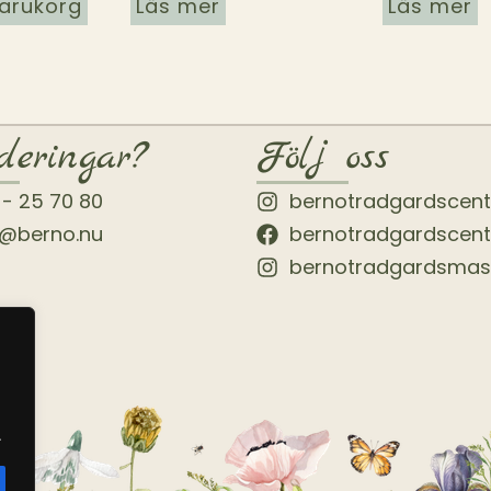
 varukorg
Läs mer
Läs mer
deringar?
Följ oss
 - 25 70 80
bernotradgardscen
o@berno.nu
bernotradgardscen
bernotradgardsmas
.