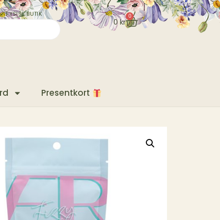
✓ FYSISK BUTIK
0
0
kr
rd
Presentkort