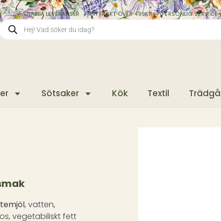
✓ SNABBA LEVERANSER ✓ FRI FRAKT ÖVER 499KR ✓ PERSONLIG SERVICE 
er
Sötsaker
Kök
Textil
Trädgå
tsmak
temjöl
, vatten,
s, vegetabiliskt fett