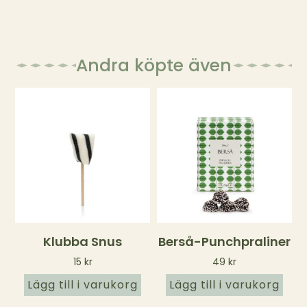
Andra köpte även
Klubba Snus
Berså-Punchpraliner
15
kr
49
kr
Lägg till i varukorg
Lägg till i varukorg