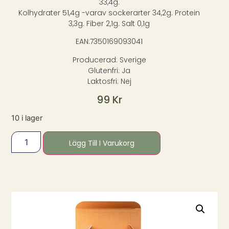
33,4g.
Kolhydrater 51,4g -varav sockerarter 34,2g. Protein
3,3g. Fiber 2,1g. Salt 0,1g
EAN:7350169093041
Producerad: Sverige
Glutenfri: Ja
Laktosfri: Nej
99
Kr
10 i lager
Lägg Till I Varukorg