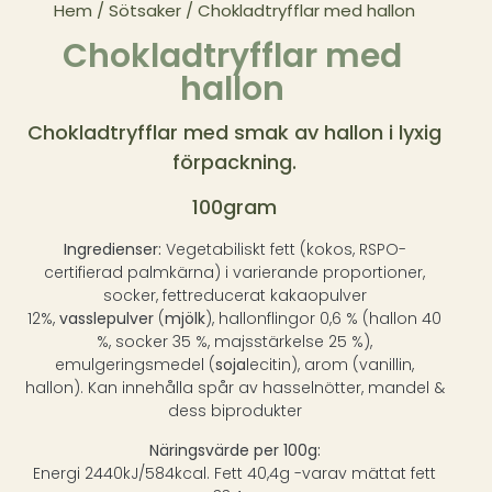
Hem
/
Sötsaker
/ Chokladtryfflar med hallon
Chokladtryfflar med
hallon
Chokladtryfflar med smak av hallon i lyxig
förpackning.
100gram
Ingredienser:
Vegetabiliskt fett (kokos, RSPO-
certifierad palmkärna) i varierande proportioner,
socker, fettreducerat kakaopulver
12%,
vasslepulver
(
mjölk
), hallonflingor 0,6 % (hallon 40
%, socker 35 %, majsstärkelse 25 %),
emulgeringsmedel (
soja
lecitin), arom (vanillin,
hallon). Kan innehålla spår av hasselnötter, mandel &
dess biprodukter
Näringsvärde per 100g:
Energi 2440kJ/584kcal. Fett 40,4g -varav mättat fett