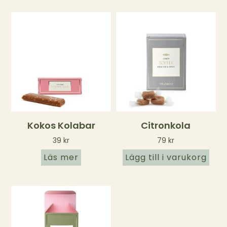
Kokos Kolabar
Citronkola
39
kr
79
kr
Läs mer
Lägg till i varukorg