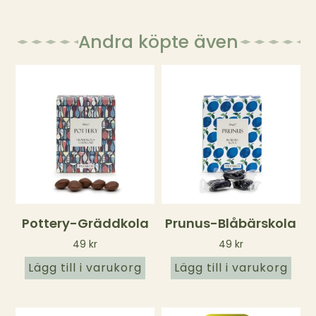
Andra köpte även
Pottery-Gräddkola
Prunus-Blåbärskola
49
kr
49
kr
Lägg till i varukorg
Lägg till i varukorg