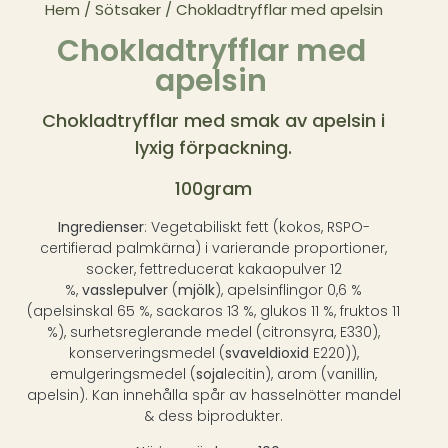
Hem
/
Sötsaker
/ Chokladtryfflar med apelsin
Chokladtryfflar med
apelsin
Chokladtryfflar med smak av apelsin i
lyxig förpackning.
100gram
Ingredienser
: Vegetabiliskt fett (kokos, RSPO-
certifierad palmkärna) i varierande proportioner,
socker, fettreducerat kakaopulver 12
%,
vasslepulver
(
mjölk
), apelsinflingor 0,6 %
(apelsinskal 65 %, sackaros 13 %, glukos 11 %, fruktos 11
%), surhetsreglerande medel (citronsyra, E330),
konserveringsmedel (
svaveldioxid
E220)),
emulgeringsmedel (
soja
lecitin), arom (vanillin,
apelsin). Kan innehålla spår av hasselnötter mandel
& dess biprodukter.