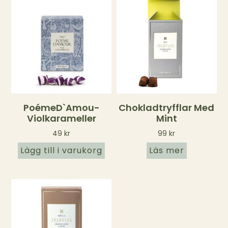
PoémeD`amou-
Chokladtryfflar Med
Violkarameller
Mint
49
kr
99
kr
Lägg till i varukorg
Läs mer