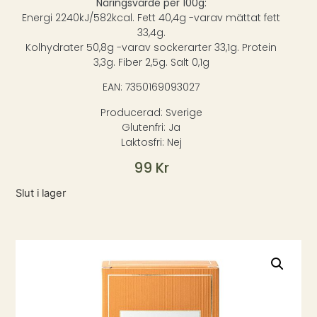
Näringsvärde per 100g:
Energi 2240kJ/582kcal. Fett 40,4g -varav mättat fett
33,4g.
Kolhydrater 50,8g -varav sockerarter 33,1g. Protein
3,3g. Fiber 2,5g. Salt 0,1g
EAN: 7350169093027
Producerad: Sverige
Glutenfri: Ja
Laktosfri: Nej
99
Kr
Slut i lager